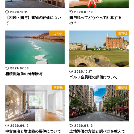
2020.10.13
2020.08.10
【相続・贈与】建物の評価につい
贈与税ってどうやって計算する
て
の？
つぶやき
贈与税
2024.07.30
2020.10.17
相続開始前の暦年贈与
ゴルフ会員権の評価について
所得税
相続税
2020.09.10
2020.08.10
中古住宅と増改築の要件について
土地評価の方法と調べ方を教えて