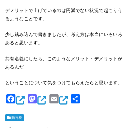
デメリットで上げているのは円満でない状況で起こりう
るようなことです。
少し踏み込んで書きましたが、考え方は本当にいろいろ
あると思います。
共有名義にしたら、このようなメリット・デメリットが
あるんだ
ということについて気をつけてもらえたらと思います。
F
M
E
共
a
a
m
有
c
st
ai
贈与税
e
o
l