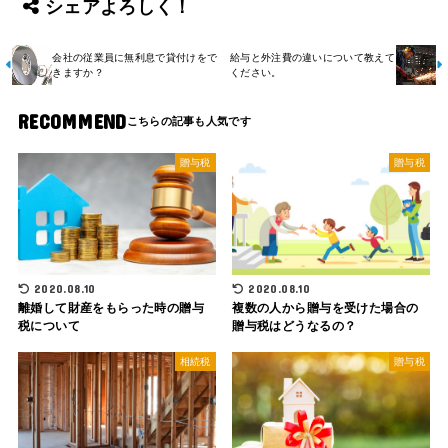
シェアよろしく！
b
d
o
o
会社の従業員に無利息で貸付けをで
給与と外注費の違いについて教えて
きますか？
ください。
o
n
k
RECOMMEND
贈与税
贈与税
2020.08.10
2020.08.10
離婚して財産をもらった時の贈与
複数の人から贈与を受けた場合の
税について
贈与税はどうなるの？
相続税
贈与税