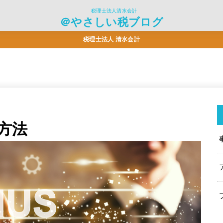
税理士法人清水会計
＠やさしい税ブログ
税理士法人 清水会計
方法