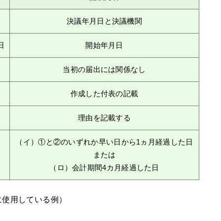
決議年月日と決議機関
日
開始年月日
当初の届出には関係なし
作成した付表の記載
理由を記載する
（イ）①と②のいずれか早い日から1ヵ月経過した日
または
日
（ロ）会計期間4カ月経過した日
に使用している例）