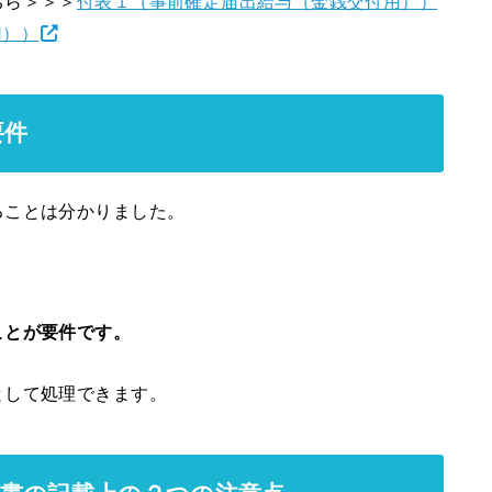
ちら＞＞＞
付表１（事前確定届出給与（金銭交付用））
用））
要件
ることは分かりました。
ことが要件です。
として処理できます。