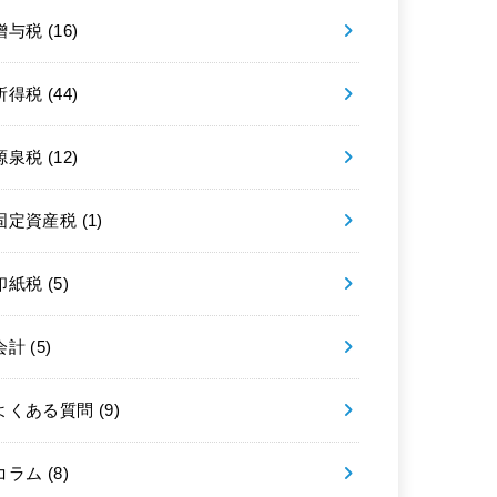
贈与税
(16)
所得税
(44)
源泉税
(12)
固定資産税
(1)
印紙税
(5)
会計
(5)
よくある質問
(9)
コラム
(8)