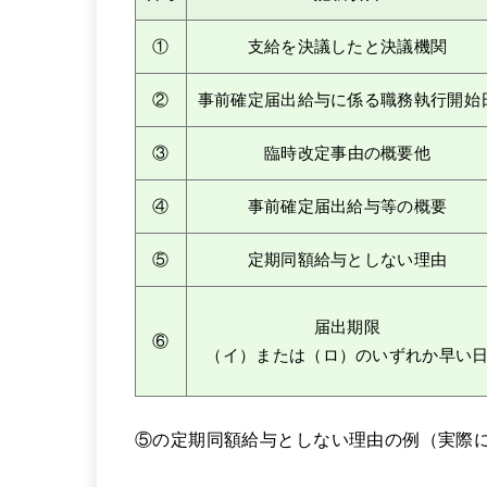
①
支給を決議したと決議機関
②
事前確定届出給与に係る職務執行開始
③
臨時改定事由の概要他
④
事前確定届出給与等の概要
⑤
定期同額給与としない理由
届出期限
⑥
（イ）または（ロ）のいずれか早い
⑤の定期同額給与としない理由の例（実際