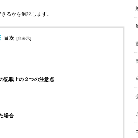
できるかを解説します。
目次
[
非表示
]
の記載上の２つの注意点
た場合