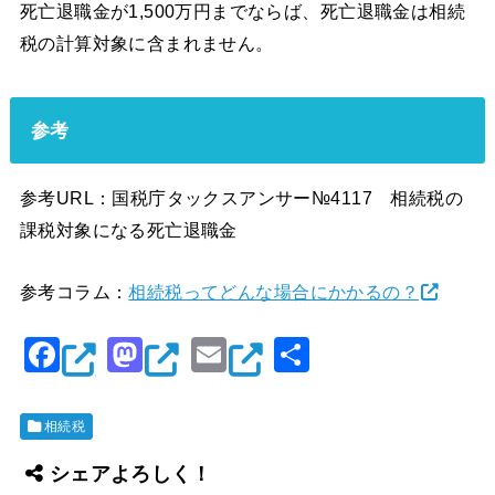
死亡退職金が1,500万円までならば、死亡退職金は相続
税の計算対象に含まれません。
参考
参考URL：国税庁タックスアンサー№4117 相続税の
課税対象になる死亡退職金
参考コラム：
相続税ってどんな場合にかかるの？
F
M
E
共
a
a
m
有
c
st
ai
相続税
e
o
l
シェアよろしく！