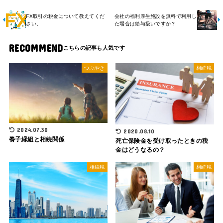
b
d
o
o
FX取引の税金について教えてくだ
会社の福利厚生施設を無料で利用し
さい。
た場合は給与扱いですか？
o
n
k
RECOMMEND
つぶやき
相続税
2024.07.30
2020.08.10
養子縁組と相続関係
死亡保険金を受け取ったときの税
金はどうなるの？
相続税
相続税