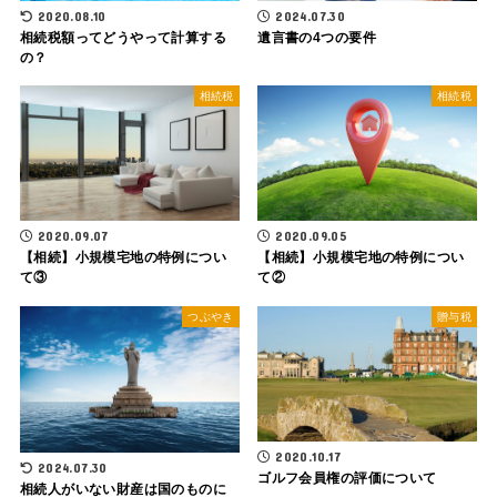
2020.08.10
2024.07.30
相続税額ってどうやって計算する
遺言書の4つの要件
の？
相続税
相続税
2020.09.07
2020.09.05
【相続】小規模宅地の特例につい
【相続】小規模宅地の特例につい
て③
て②
つぶやき
贈与税
2020.10.17
2024.07.30
ゴルフ会員権の評価について
相続人がいない財産は国のものに