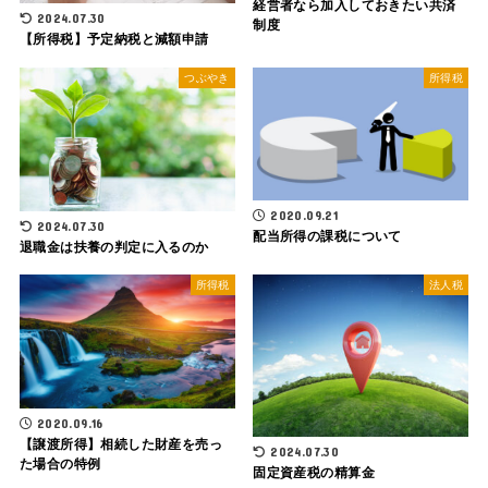
経営者なら加入しておきたい共済
2024.07.30
制度
【所得税】予定納税と減額申請
つぶやき
所得税
2020.09.21
2024.07.30
配当所得の課税について
退職金は扶養の判定に入るのか
所得税
法人税
2020.09.16
【譲渡所得】相続した財産を売っ
2024.07.30
た場合の特例
固定資産税の精算金