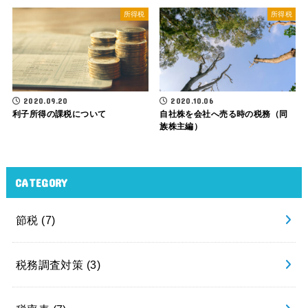
所得税
所得税
2020.09.20
2020.10.06
利子所得の課税について
自社株を会社へ売る時の税務（同
族株主編）
CATEGORY
節税
(7)
税務調査対策
(3)