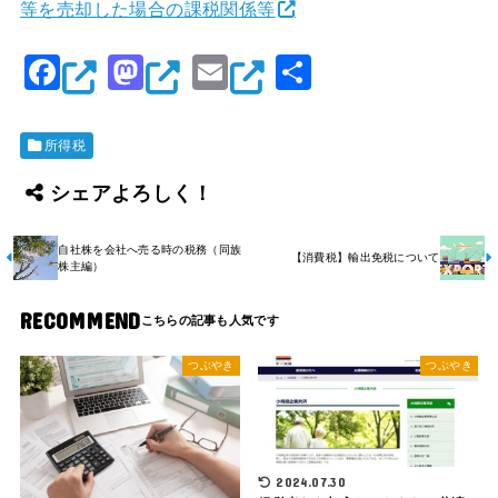
等を売却した場合の課税関係等
F
M
E
共
a
a
m
有
c
st
ai
所得税
e
o
l
シェアよろしく！
b
d
o
o
自社株を会社へ売る時の税務（同族
【消費税】輸出免税について
株主編）
o
n
k
RECOMMEND
つぶやき
つぶやき
2024.07.30